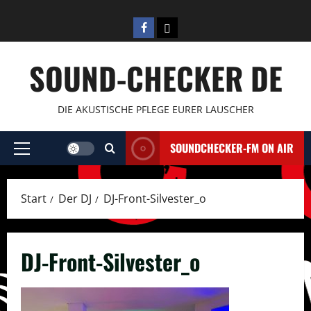
Zum
Inhalt
Facebook
E-
springen
Mail
SOUND-CHECKER DE
DIE AKUSTISCHE PFLEGE EURER LAUSCHER
SOUNDCHECKER-FM ON AIR
Primäres
Menü
Start
Der DJ
DJ-Front-Silvester_o
DJ-Front-Silvester_o