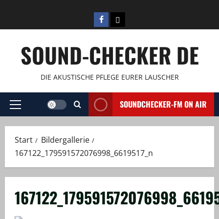
Zum
Inhalt
Facebook
E-
springen
Mail
SOUND-CHECKER DE
DIE AKUSTISCHE PFLEGE EURER LAUSCHER
SOUNDCHECKER-FM ON AIR
Primäres
Menü
Start
Bildergallerie
167122_179591572076998_6619517_n
167122_179591572076998_66195