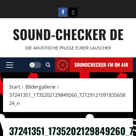
Zum
Inhalt
Facebook
E-
springen
Mail
SOUND-CHECKER DE
DIE AKUSTISCHE PFLEGE EURER LAUSCHER
SOUNDCHECKER-FM ON AIR
Primäres
Menü
Start
Bildergallerie
37241351_1735202129849260_72129121091835658
24_n
37241351_1735202129849260_7