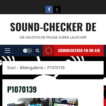
Zum
Inhalt
Facebook
E-
springen
Mail
SOUND-CHECKER DE
DIE AKUSTISCHE PFLEGE EURER LAUSCHER
SOUNDCHECKER-FM ON AIR
Primäres
Menü
Start
Bildergallerie
P1070139
P1070139